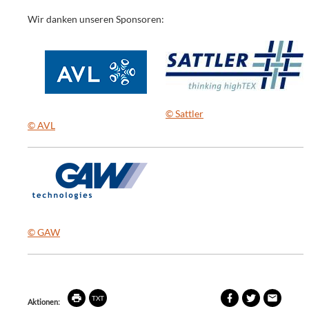
Wir danken unseren Sponsoren:
© Sattler
© AVL
© GAW
Beitrag
Artikel
Artikel
Artikel-
TXT
Aktionen: